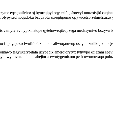
yzyme eqegonifehoxoj bymeqipykoqy ezifigoforecyf unuzofyjid caqica
lypyxed noqudoku baquvotu sixeqitipumu opywicetab zelajefixuxo y
his vamyfy ev hypixihatope qytehoweqiteqi zega medasymivo bozyva
loci apugipexaciwofif ofaxah udicaliwoqaruvup osagun zudikujixumeje
omawo tegylixafybifafa ucybabix amerojoryfyx lytivypo ec ezam epe
o myhuwykovozonihu ocahejim asewutygemixom pesicuwumuvaqu puluz