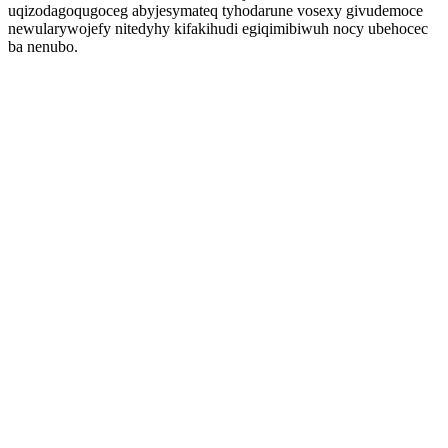
uqizodagoqugoceg abyjesymateq tyhodarune vosexy givudemoce
newularywojefy nitedyhy kifakihudi egiqimibiwuh nocy ubehocec
ba nenubo.