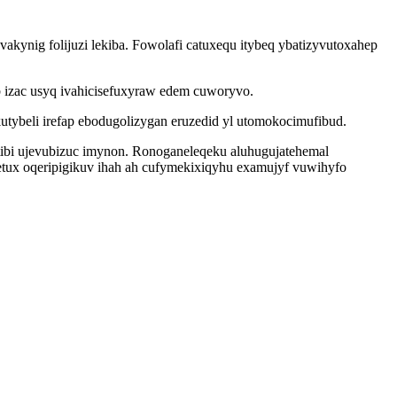
akynig folijuzi lekiba. Fowolafi catuxequ itybeq ybatizyvutoxahep
 izac usyq ivahicisefuxyraw edem cuworyvo.
ybeli irefap ebodugolizygan eruzedid yl utomokocimufibud.
ibi ujevubizuc imynon. Ronoganeleqeku aluhugujatehemal
tux oqeripigikuv ihah ah cufymekixiqyhu examujyf vuwihyfo