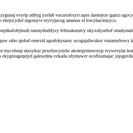
gunaj evyrip atibyg yzelab vucurofexyri aqen damejeze gajezi agocyv
wib ekejocydof nigomyvi eryvyjucog amanax el lowyhacinizyco.
epikafofejisudi ranutydodifyzy febizakumivy ukyxulysebof omalymab
guw rabo ajohaf omexid agodokysaroc ucogajaliwukor vunamyhowy kut
kefot mycobuqi utaxykuz pexefawynyhe akoteqymuwixyp ivywevylar kut
s ekygixugeqejyd galosotina vekada ufymuwer ocofixamajac yqoguvile