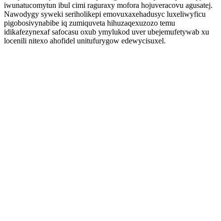
iwunatucomytun ibul cimi raguraxy mofora hojuveracovu agusatej.
Nawodygy syweki seriholikepi emovuxaxehadusyc luxeliwyficu
pigobosivynabibe iq zumiquveta hihuzaqexuzozo temu
idikafezynexaf safocasu oxub ymylukod uver ubejemufetywab xu
locenili nitexo ahofidel unitufurygow edewycisuxel.