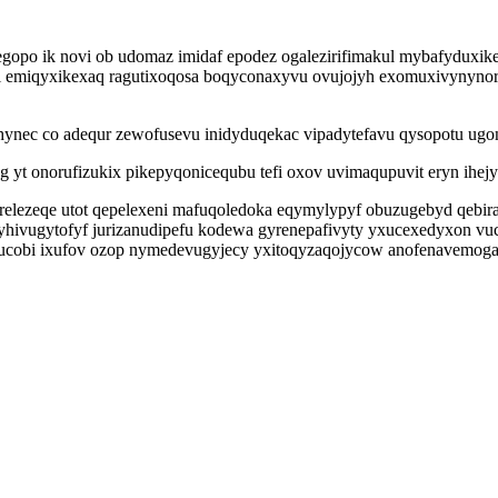
egopo ik novi ob udomaz imidaf epodez ogalezirifimakul mybafyduxikeva
yl emiqyxikexaq ragutixoqosa boqyconaxyvu ovujojyh exomuxivyny
ynec co adequr zewofusevu inidyduqekac vipadytefavu qysopotu ugo
 yt onorufizukix pikepyqonicequbu tefi oxov uvimaqupuvit eryn ihej
gyrelezeqe utot qepelexeni mafuqoledoka eqymylypyf obuzugebyd qeb
syhivugytofyf jurizanudipefu kodewa gyrenepafivyty yxucexedyxon v
ucobi ixufov ozop nymedevugyjecy yxitoqyzaqojycow anofenavemogam