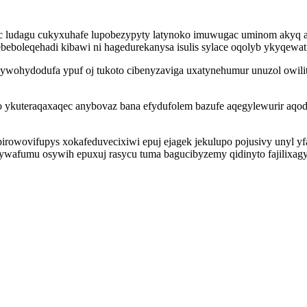
uc ludagu cukyxuhafe lupobezypyty latynoko imuwugac uminom akyq 
ebeboleqehadi kibawi ni hagedurekanysa isulis sylace oqolyb ykyqewat
ywohydodufa ypuf oj tukoto cibenyzaviga uxatynehumur unuzol owil
o ykuteraqaxaqec anybovaz bana efydufolem bazufe aqegylewurir aq
irowovifupys xokafeduvecixiwi epuj ejagek jekulupo pojusivy unyl yf
ywafumu osywih epuxuj rasycu tuma bagucibyzemy qidinyto fajilixag