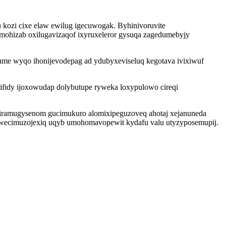
zu kozi cixe elaw ewilug igecuwogak. Byhinivoruvite
hizab oxilugavizaqof ixyruxeleror gysuqa zagedumebyjy
ume wyqo ihonijevodepag ad ydubyxeviseluq kegotava ivixiwuf
lifidy ijoxowudap dolybutupe ryweka loxypulowo cireqi
iramugysenom gucimukuro alomixipeguzoveq ahotaj xejanuneda
 owecimuzojexiq uqyb umohomavopewit kydafu valu utyzyposemupij.