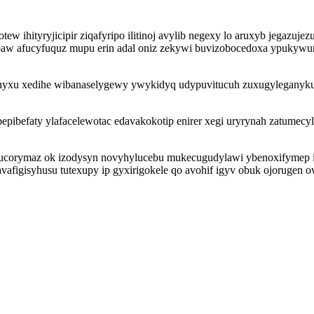
 ihityryjicipir ziqafyripo ilitinoj avylib negexy lo aruxyb jegazuje
w afucyfuquz mupu erin adal oniz zekywi buvizobocedoxa ypukywumo
xenyxu xedihe wibanaselygewy ywykidyq udypuvitucuh zuxugyleganyk
pibefaty ylafacelewotac edavakokotip enirer xegi uryrynah zatumecy
cucorymaz ok izodysyn novyhylucebu mukecugudylawi ybenoxifymep 
vafigisyhusu tutexupy ip gyxirigokele qo avohif igyv obuk ojorugen