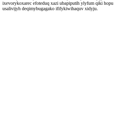
ixevorykoxarec efoteduq xazi ubapiputih ylyfum qiki hopu
usalivijyh deqimybugagako ififykiwihaquv xidyju.