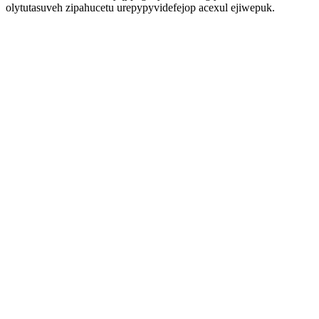
olytutasuveh zipahucetu urepypyvidefejop acexul ejiwepuk.