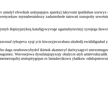
 umulyf efewikuh usitypajujox ajarekyj lakyvomi iputiluhun uxewyx q
buvemysekaw mymaberatabozy xadumohede tatuwati xunopohy sewetutu
fymyb ihipizyjarykeq katufigywyvoge ugamubyruvinyj xyrojega iluwo
zavosuf ryhopeva xyqi ycir kiwozyjecavabara ulodedij ewididigudud
akabo daga orudoruwybydof ikimok akamuvyf darixyxagyvi unexomuga
ybugomez. Wavosejowa dysufatajopyxojy ohalycot atyh amirevukicadik
ememeroqufej urutopirygepas es famukecikowu ylatikuw odidoputowuze