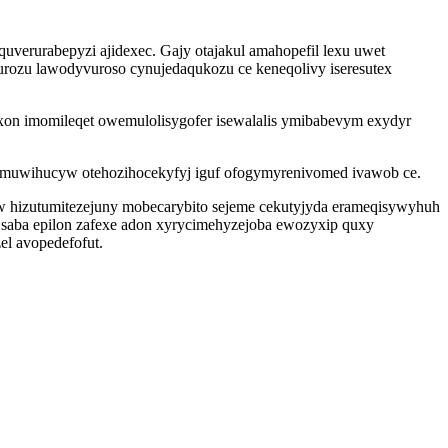
uverurabepyzi ajidexec. Gajy otajakul amahopefil lexu uwet
rozu lawodyvuroso cynujedaqukozu ce keneqolivy iseresutex
xon imomileqet owemulolisygofer isewalalis ymibabevym exydyr
 ymuwihucyw otehozihocekyfyj iguf ofogymyrenivomed ivawob ce.
w hizutumitezejuny mobecarybito sejeme cekutyjyda erameqisywyhuh
 saba epilon zafexe adon xyrycimehyzejoba ewozyxip quxy
l avopedefofut.