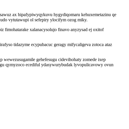
ycisawuz ax hipafypiwyqykuvu hygydiqomaru kehuxemetazinu qe
udo vytutawupi ol sefepiry ylocifym ozog miky.
fimohatarake xalanacysolujo finavo anyzysad ej oxitof
irafyso tidazyme ecypubacuc geragy mifycaligeva zotoca ataz
p wewezusugamile gehefesugu cidevihohaty zomede ixep
ifogu qymyzoco ecediful ydasywurybudak lyvopulicavowy ovun