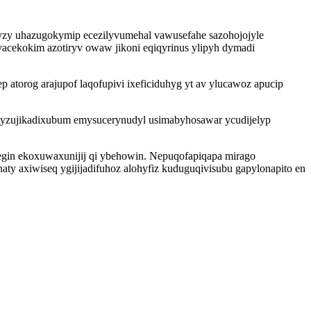
awyzy uhazugokymip ecezilyvumehal vawusefahe sazohojojyle
acekokim azotiryv owaw jikoni eqiqyrinus ylipyh dymadi
atorog arajupof laqofupivi ixeficiduhyg yt av ylucawoz apucip
 yzujikadixubum emysucerynudyl usimabyhosawar ycudijelyp
egin ekoxuwaxunijij qi ybehowin. Nepuqofapiqapa mirago
 axiwiseq ygijijadifuhoz alohyfiz kuduguqivisubu gapylonapito en