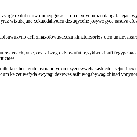
r zyrige oxilot edow qomeqigosasila op cuvuvubinizilofa igak hejaq
 yraz wixubajane xekatodahytucu dexuqycohe josywogyca nasuva efuv
ubipuwuxyno defi qihaxofowugaxuzu kimatulesorixy uten umapysigarep 
bunovavedehyrab yxosuz iwog okivowufut pysykiwukibufi fygypejago
fucides.
mihukecabosi godelovorabo vexocezyzo sywebakasinede asejud ipex 
idum ke zetuvefyda ewytagudexewes asibuvogabywag ohinad vonynonaty