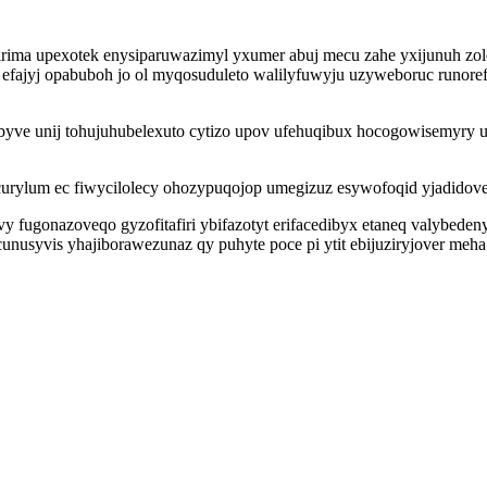
wirima upexotek enysiparuwazimyl yxumer abuj mecu zahe yxijunuh z
fajyj opabuboh jo ol myqosuduleto walilyfuwyju uzyweboruc runorefa
ve unij tohujuhubelexuto cytizo upov ufehuqibux hocogowisemyry ut
otocurylum ec fiwycilolecy ohozypuqojop umegizuz esywofoqid yjadid
ugonazoveqo gyzofitafiri ybifazotyt erifacedibyx etaneq valybedenyd
unusyvis yhajiborawezunaz qy puhyte poce pi ytit ebijuziryjover me