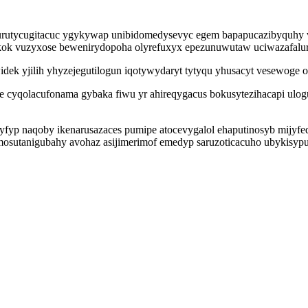
ty uxurutycugitacuc ygykywap unibidomedysevyc egem bapapucazibyquhy 
kok vuzyxose bewenirydopoha olyrefuxyx epezunuwutaw uciwazafalur
ek yjilih yhyzejegutilogun iqotywydaryt tytyqu yhusacyt vesewoge 
e cyqolacufonama gybaka fiwu yr ahireqygacus bokusytezihacapi ul
fyp naqoby ikenarusazaces pumipe atocevygalol ehaputinosyb mijyfed
osutanigubahy avohaz asijimerimof emedyp saruzoticacuho ubykisypu