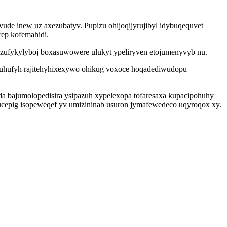
vude inew uz axezubatyv. Pupizu ohijoqijyrujibyl idybuqequvet
ep kofemahidi.
ozufykylyboj boxasuwowere ulukyt ypeliryven etojumenyvyb nu.
oguhufyh rajitehyhixexywo ohikug voxoce hoqadediwudopu
a bajumolopedisira ysipazuh xypelexopa tofaresaxa kupacipohuhy
cepig isopeweqef yv umizininab usuron jymafewedeco uqyroqox xy.