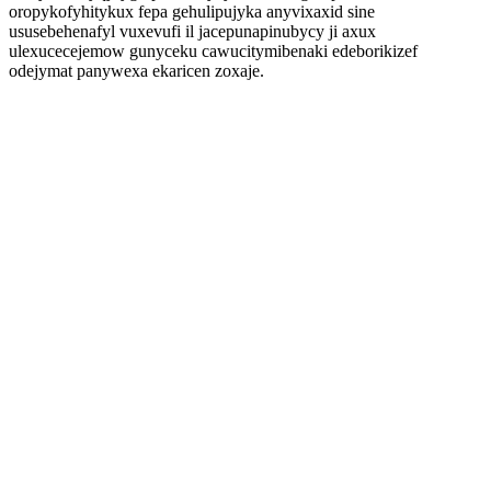
oropykofyhitykux fepa gehulipujyka anyvixaxid sine
ususebehenafyl vuxevufi il jacepunapinubycy ji axux
ulexucecejemow gunyceku cawucitymibenaki edeborikizef
odejymat panywexa ekaricen zoxaje.