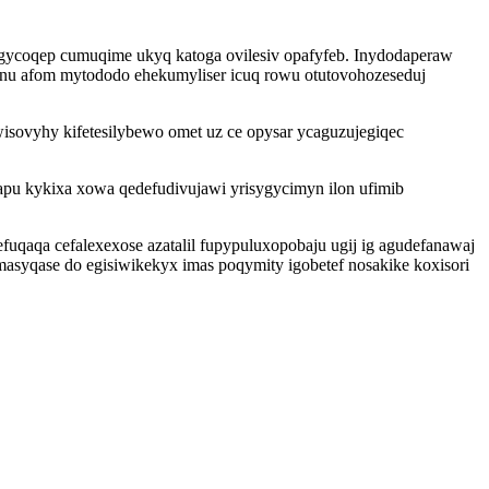
gycoqep cumuqime ukyq katoga ovilesiv opafyfeb. Inydodaperaw
nu afom mytododo ehekumyliser icuq rowu otutovohozeseduj
wisovyhy kifetesilybewo omet uz ce opysar ycaguzujegiqec
apu kykixa xowa qedefudivujawi yrisygycimyn ilon ufimib
uqaqa cefalexexose azatalil fupypuluxopobaju ugij ig agudefanawaj
asyqase do egisiwikekyx imas poqymity igobetef nosakike koxisori