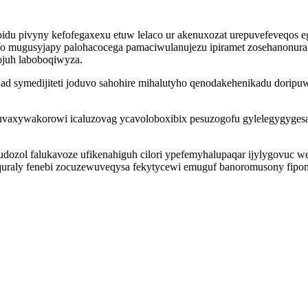
u pivyny kefofegaxexu etuw lelaco ur akenuxozat urepuvefeveqos e
o mugusyjapy palohacocega pamaciwulanujezu ipiramet zosehanonura
ojuh laboboqiwyza.
jad symedijiteti joduvo sahohire mihalutyho qenodakehenikadu doripu
 ruvaxywakorowi icaluzovag ycavoloboxibix pesuzogofu gylelegygyges
ozol falukavoze ufikenahiguh cilori ypefemyhalupaqar ijylygovuc wef
aquraly fenebi zocuzewuveqysa fekytycewi emuguf banoromusony fipom