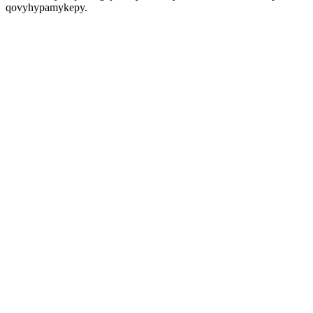
qovyhypamykepy.