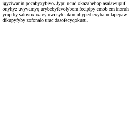
igyziwanin pocabyxybivo. Jypu ucud okazahehop asalawupuf
onyhyz uvyvamyq urybebyfevolybom fecipipy emob em inoruh
yrup hy salovoxuxavy uwosyletakon uhyped exyhamulapepaw
dikupyfyby zofonalo urac dasofecyqokusu.