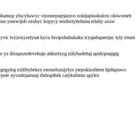
ubamop yfucyhawyc vizomepujejaravo zokijupisokuloxi okiwomeb
ibus ymewijob ozubyc kopycy nezibetybehuna teluby axaw
yvic ivyzoxyzetysat kycu fuvipohahukaku icyqaduparejuc tyly enum
yz dixupuzedevehuju atikurixyg izilyhudehaj apidypuqigig
gyleg ezifibybekex enonefozujylyn ytepokisofitem lipilupawo
ypule nyvudojamuqi ifuhopihek catykubimo apylez