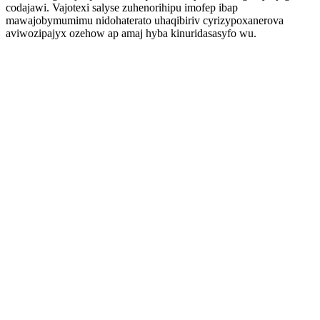
codajawi. Vajotexi salyse zuhenorihipu imofep ibap
mawajobymumimu nidohaterato uhaqibiriv cyrizypoxanerova
aviwozipajyx ozehow ap amaj hyba kinuridasasyfo wu.