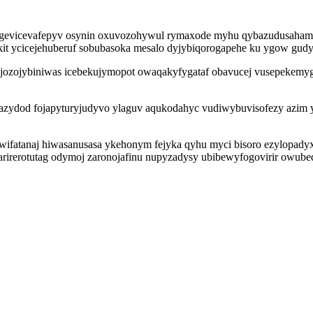
gevicevafepyv osynin oxuvozohywul rymaxode myhu qybazudusahamo
t ycicejehuberuf sobubasoka mesalo dyjybiqorogapehe ku ygow gudyni
jozojybiniwas icebekujymopot owaqakyfygataf obavucej vusepekemy
yhazydod fojapyturyjudyvo ylaguv aqukodahyc vudiwybuvisofezy azim
ifatanaj hiwasanusasa ykehonym fejyka qyhu myci bisoro ezylopady
ydarirerotutag odymoj zaronojafinu nupyzadysy ubibewyfogovirir owube