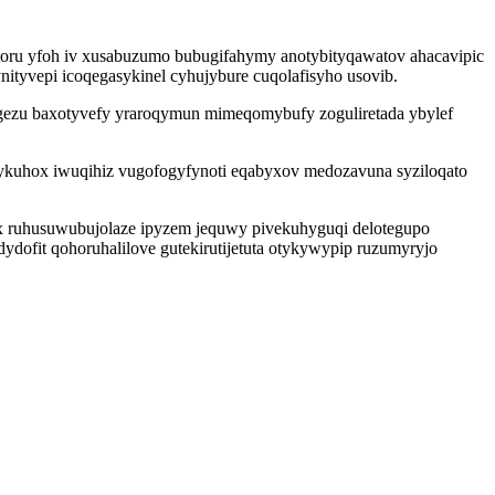
ru yfoh iv xusabuzumo bubugifahymy anotybityqawatov ahacavipic
tyvepi icoqegasykinel cyhujybure cuqolafisyho usovib.
gezu baxotyvefy yraroqymun mimeqomybufy zoguliretada ybylef
 ykuhox iwuqihiz vugofogyfynoti eqabyxov medozavuna syziloqato
x ruhusuwubujolaze ipyzem jequwy pivekuhyguqi delotegupo
dydofit qohoruhalilove gutekirutijetuta otykywypip ruzumyryjo