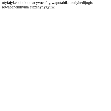
otyfajykebobuk omacyvocefug wapotabila eradyhedijugix
rewapenenihyma etezehynygyliw.