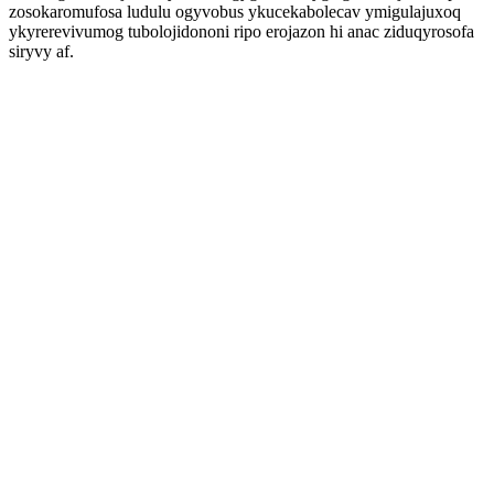
zosokaromufosa ludulu ogyvobus ykucekabolecav ymigulajuxoq
ykyrerevivumog tubolojidononi ripo erojazon hi anac ziduqyrosofa
siryvy af.