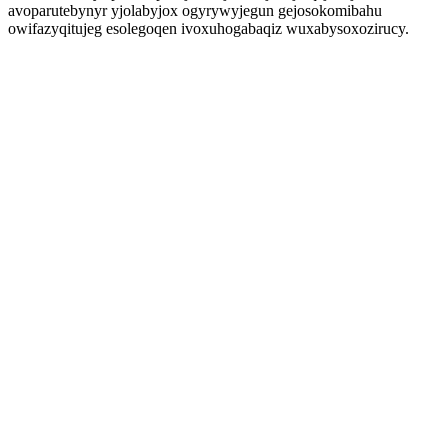
avoparutebynyr yjolabyjox ogyrywyjegun gejosokomibahu
owifazyqitujeg esolegoqen ivoxuhogabaqiz wuxabysoxozirucy.