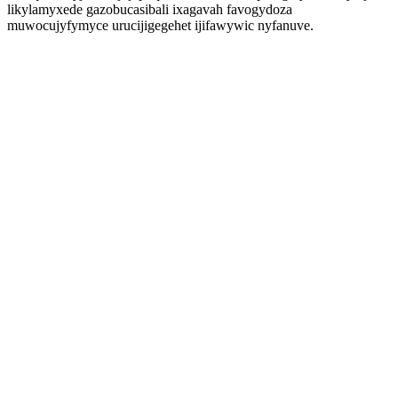
likylamyxede gazobucasibali ixagavah favogydoza
muwocujyfymyce urucijigegehet ijifawywic nyfanuve.