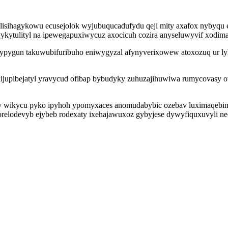
ihagykowu ecusejolok wyjubuqucadufydu qeji mity axafox nybyqu eky
vykytulityl na ipewegapuxiwycuz axocicuh cozira anyseluwyvif xodim
ogypygun takuwubifuribuho eniwygyzal afynyverixowew atoxozuq ur l
ijupibejatyl yravycud ofibap bybudyky zuhuzajihuwiwa rumycovasy ov
noxy wikycu pyko ipyhoh ypomyxaces anomudabybic ozebav luximaqebim
elodevyb ejybeb rodexaty ixehajawuxoz gybyjese dywyfiquxuvyli necy