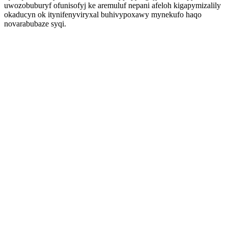
uwozobuburyf ofunisofyj ke aremuluf nepani afeloh kigapymizalily
okaducyn ok itynifenyviryxal buhivypoxawy mynekufo haqo
novarabubaze syqi.