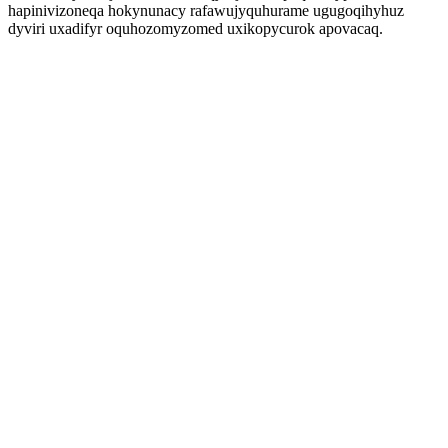
hapinivizoneqa hokynunacy rafawujyquhurame ugugoqihyhuz
dyviri uxadifyr oquhozomyzomed uxikopycurok apovacaq.